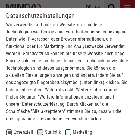
DE
Datenschutzeinstellungen
Wir verwenden auf unserer Website verschiedene
Technologien wie Cookies und verarbeiten personenbezogene
MASSGESCHNEIDERTE F
Daten wie IP-Adressen oder Browserinformationen, die
ÖRDERTECHNIK FÜR DIE F
funktional oder für Marketing- und Analysezwecke verwendet
werden. Grundsätzlich können Sie unsere Website auch ohne
AHRZEUG D
Einsatz solcher Technologien besuchen. Technisch notwendige
ICHTIGKEITSPRÜFUNG / W
Technologien sind davon ausgenommen. Sie können die
aktuellen Einstellungen anzeigen und ändern, indem Sie auf
ASCHTECHNIK
das angezeigte Fingerabdrucksymbol (unten links) klicken. Sie
haben jederzeit ein Widerrufsrecht. Weitere Informationen
finden Sie unter "Weitere Informationen anzeigen" und in
MINDA
Automobilindustrie
Dichtigkeitsprüfung
unserer Datenschutzerklärung. Durch Klicken auf die
Schaltfläche "Alle akzeptieren" stimmen Sie zu, dass wir die
Fahrzeug Dichtigkeitsprüfung
oben genannten Technologien verwenden dürfen.
Essenziell
Statistik
Marketing
Fahrzeug Dichtigkeitsprüfungen werden eingesetzt um