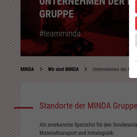
UNTERNEHMEN DER M
GRUPPE
#teamminda
MINDA
Wir sind MINDA
Unternehmen der MIN
Standorte der MINDA Grupp
Als anerkannter Spezialist für den Sonderanl
Materialtransport und Intralogistik.