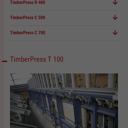
TimberPress R 400
TimberPress C 500
TimberPress C 700
TimberPress T 100