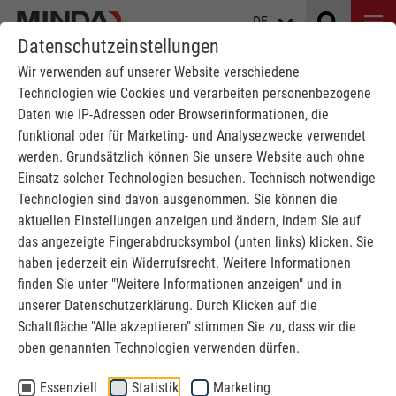
DE
Datenschutzeinstellungen
Wir verwenden auf unserer Website verschiedene
Technologien wie Cookies und verarbeiten personenbezogene
Daten wie IP-Adressen oder Browserinformationen, die
funktional oder für Marketing- und Analysezwecke verwendet
werden. Grundsätzlich können Sie unsere Website auch ohne
HYDRAULISCHE BSH-PRESSEN
Einsatz solcher Technologien besuchen. Technisch notwendige
Technologien sind davon ausgenommen. Sie können die
für Standard und gebogene Leimbinder
aktuellen Einstellungen anzeigen und ändern, indem Sie auf
das angezeigte Fingerabdrucksymbol (unten links) klicken. Sie
haben jederzeit ein Widerrufsrecht. Weitere Informationen
MINDA
Massivholzindustrie
BSH-Pressen
finden Sie unter "Weitere Informationen anzeigen" und in
unserer Datenschutzerklärung. Durch Klicken auf die
Pressensysteme für jeden Bedarf und
Schaltfläche "Alle akzeptieren" stimmen Sie zu, dass wir die
oben genannten Technologien verwenden dürfen.
jede Leistungsstufe
Essenziell
Statistik
Marketing