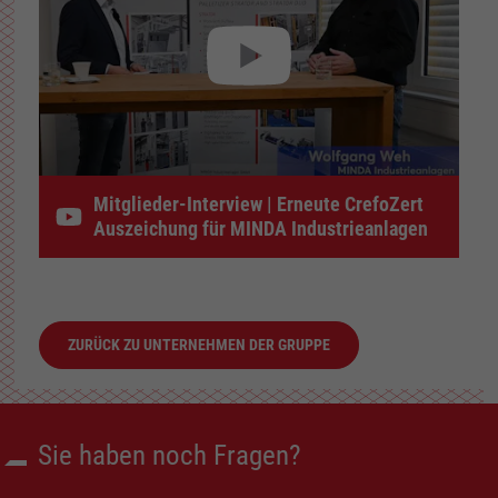
Mitglieder-Interview | Erneute CrefoZert
Auszeichung für MINDA Industrieanlagen
ZURÜCK ZU UNTERNEHMEN DER GRUPPE
Sie haben noch Fragen?