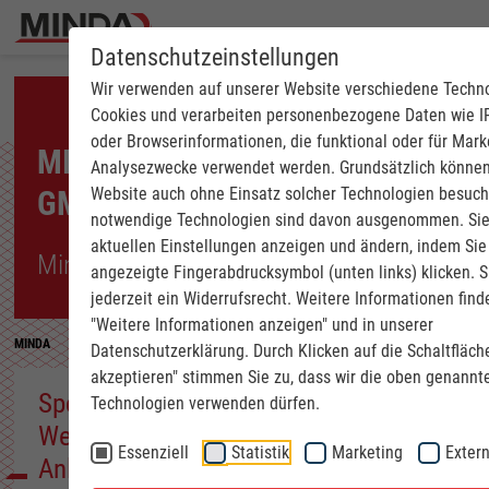
Datenschutzeinstellungen
Wir verwenden auf unserer Website verschiedene Techn
Cookies und verarbeiten personenbezogene Daten wie I
oder Browserinformationen, die funktional oder für Mark
MINDA INDUSTRIEANLAGEN
Analysezwecke verwendet werden. Grundsätzlich können
Website auch ohne Einsatz solcher Technologien besuch
GMBH
notwendige Technologien sind davon ausgenommen. Sie
aktuellen Einstellungen anzeigen und ändern, indem Sie
Minden
angezeigte Fingerabdrucksymbol (unten links) klicken. 
jederzeit ein Widerrufsrecht. Weitere Informationen find
"Weitere Informationen anzeigen" und in unserer
MINDA
Wir sind MINDA
Unternehmen der MINDA Gruppe
MINDA
Datenschutzerklärung. Durch Klicken auf die Schaltfläche
akzeptieren" stimmen Sie zu, dass wir die oben genannt
Spezialist für Intralogistik in der
Technologien verwenden dürfen.
Wellpappenindustrie und für den
Essenziell
Statistik
Marketing
Extern
Anlagenbau der Massivholzindustrie