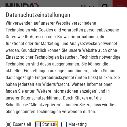
DE
Datenschutzeinstellungen
Wir verwenden auf unserer Website verschiedene
Technologien wie Cookies und verarbeiten personenbezogene
MINDA ERHÄLT TOP 100-
Daten wie IP-Adressen oder Browserinformationen, die
INNOVATOR SIEGEL
funktional oder für Marketing- und Analysezwecke verwendet
werden. Grundsätzlich können Sie unsere Website auch ohne
Einsatz solcher Technologien besuchen. Technisch notwendige
MINDA
News
MINDA ERHÄLT TOP 100-INNOVATOR SIEGEL
Technologien sind davon ausgenommen. Sie können die
aktuellen Einstellungen anzeigen und ändern, indem Sie auf
Eine Erfolgsgeschichte von
das angezeigte Fingerabdrucksymbol (unten links) klicken. Sie
haben jederzeit ein Widerrufsrecht. Weitere Informationen
Innovationsstärke bis zu
finden Sie unter "Weitere Informationen anzeigen" und in
Elefantenfüßen
unserer Datenschutzerklärung. Durch Klicken auf die
Schaltfläche "Alle akzeptieren" stimmen Sie zu, dass wir die
MINDA wurde mit dem TOP 100-Siegel 2026
oben genannten Technologien verwenden dürfen.
ausgezeichnet und gehört damit zu den innovativsten
Mittelständlern Deutschlands.
Essenziell
Statistik
Marketing