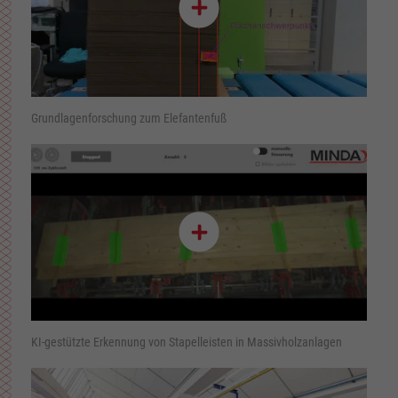
Grundlagenforschung zum Elefantenfuß
KI-gestützte Erkennung von Stapelleisten in Massivholzanlagen