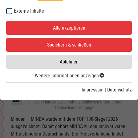
Externe Inhalte
Alle akzeptieren
Speichern & schließen
Ablehnen
Weitere Informationen anzeigen
Impressum
|
Datenschutz
Große Freude bei MINDA: Stellvertretend für das gesamte
Team nehmen die Mitarbeitenden die Auszeichnung als
eines der innovativsten mittelständischen Unternehmen
Deutschlands entgegen.
Minden – MINDA wurde mit dem TOP 100-Siegel 2026
ausgezeichnet. Damit gehört MINDA zu den innovativsten
Mittelständlern Deutschlands. Die Preisverleihung findet