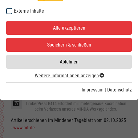
Externe Inhalte
Alle akzeptieren
Speichern & schließen
Ablehnen
Weitere Informationen anzeigen
Impressum
|
Datenschutz
Schwerlasttransport bei Nacht: Der Transport der
TimberPress R414 erfordert millimetergenaue Koordination
beim Verlassen unseres MINDA-Werksgeländes.
Artikel erschienen im Mindener Tageblatt vom 02.10.2025
-
www.mt.de