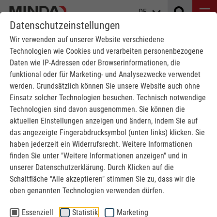
DE
Datenschutzeinstellungen
Wir verwenden auf unserer Website verschiedene
Technologien wie Cookies und verarbeiten personenbezogene
AM STÜCK BIS INS
Daten wie IP-Adressen oder Browserinformationen, die
SAUERLAND
funktional oder für Marketing- und Analysezwecke verwendet
werden. Grundsätzlich können Sie unsere Website auch ohne
Einsatz solcher Technologien besuchen. Technisch notwendige
MINDA
News
AM STÜCK BIS INS SAUERLAND
Technologien sind davon ausgenommen. Sie können die
aktuellen Einstellungen anzeigen und ändern, indem Sie auf
Erschienen im Mindener Tageblatt am
das angezeigte Fingerabdrucksymbol (unten links) klicken. Sie
haben jederzeit ein Widerrufsrecht. Weitere Informationen
02.10.2025
finden Sie unter "Weitere Informationen anzeigen" und in
unserer Datenschutzerklärung. Durch Klicken auf die
MINDA transportiert zum ersten Mal eine 87 Tonnen
Schaltfläche "Alle akzeptieren" stimmen Sie zu, dass wir die
schwere Holzpresse, ohne sie für den Transport noch
oben genannten Technologien verwenden dürfen.
einmal zu zerlegen. Damit wird nicht nur Zeit gespart,
auch Fehler werden vermieden.
Essenziell
Statistik
Marketing